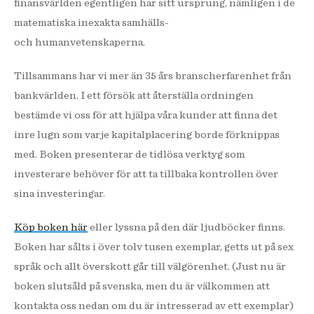
finansvärlden egentligen har sitt ursprung, nämligen i de
matematiska inexakta samhälls-
och humanvetenskaperna.
Tillsammans har vi mer än 35 års branscherfarenhet från
bankvärlden. I ett försök att återställa ordningen
bestämde vi oss för att hjälpa våra kunder att finna det
inre lugn som varje kapitalplacering borde förknippas
med. Boken presenterar de tidlösa verktyg som
investerare behöver för att ta tillbaka kontrollen över
sina investeringar.
Köp boken här
eller lyssna på den där ljudböcker finns.
Boken har sålts i över tolv tusen exemplar, getts ut på sex
språk och allt överskott går till välgörenhet. (Just nu är
boken slutsåld på svenska, men du är välkommen att
kontakta oss nedan om du är intresserad av ett exemplar)